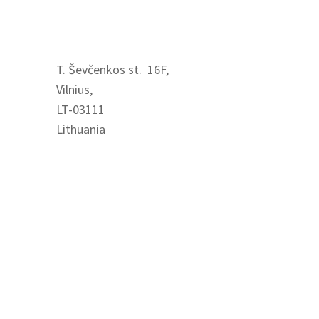
Visit us
T. Ševčenkos st. 16F,
Vilnius,
LT-03111
Lithuania
Contact us
+370 621 84712
info@easyrecruit.lt
www.easyrecruit.lt